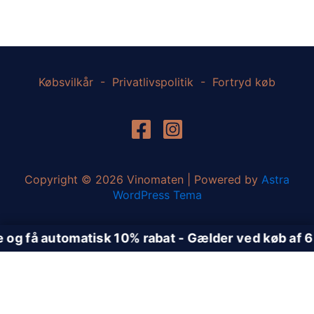
Købsvilkår
-
Privatlivspolitik
-
Fortryd køb
Copyright © 2026 Vinomaten | Powered by
Astra
WordPress Tema
Vælg et Afhentningssted
Vælg