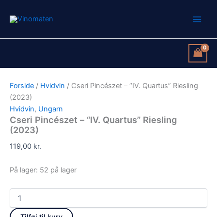
Cseri
Gå
Pincészet
til
-
indholdet
"IV.
Quartus"
Riesling
(2023)
antal
Forside
/
Hvidvin
/ Cseri Pincészet – “IV. Quartus” Riesling
(2023)
Hvidvin
,
Ungarn
Cseri Pincészet – “IV. Quartus” Riesling
(2023)
119,00
kr.
På lager:
52 på lager