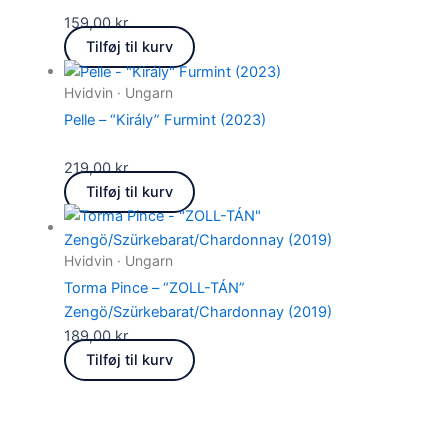
159,00
kr.
Tilføj til kurv
Hvidvin · Ungarn
Pelle – “Király” Furmint (2023)
219,00
kr.
Tilføj til kurv
Hvidvin · Ungarn
Torma Pince – “ZOLL-TÁN”
Zengö/Szürkebarat/Chardonnay (2019)
189,00
kr.
Tilføj til kurv