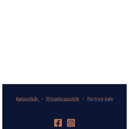
Købsvilkår
-
Privatlivspolitik
-
Fortryd køb