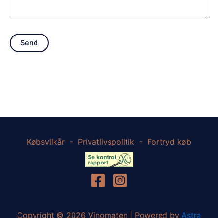
Købsvilkår
-
Privatlivspolitik
-
Fortryd køb
Copyright © 2026 Vinomaten | Powered by
Astra