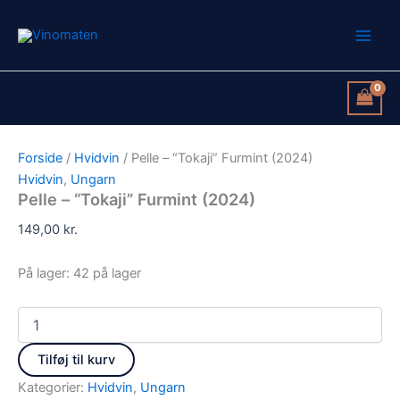
Pelle
Gå
-
til
"Tokaji"
indholdet
Furmint
(2024)
antal
Forside
/
Hvidvin
/ Pelle – “Tokaji” Furmint (2024)
Hvidvin
,
Ungarn
Pelle – “Tokaji” Furmint (2024)
149,00
kr.
På lager:
42 på lager
Tilføj til kurv
Kategorier:
Hvidvin
,
Ungarn