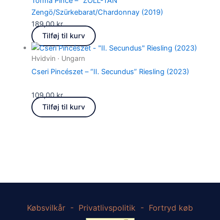
Torma Pince – “ZOLL-TÁN”
Zengö/Szürkebarat/Chardonnay (2019)
189,00
kr.
Tilføj til kurv
Hvidvin · Ungarn
Cseri Pincészet – “II. Secundus” Riesling (2023)
109,00
kr.
Tilføj til kurv
Købsvilkår
-
Privatlivspolitik
-
Fortryd køb