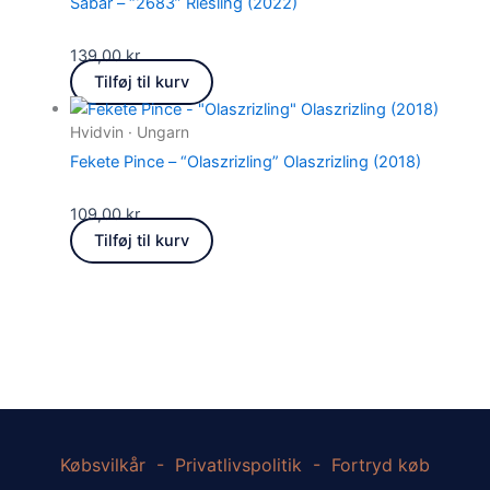
Sabar – “2683” Riesling (2022)
139,00
kr.
Tilføj til kurv
Hvidvin · Ungarn
Fekete Pince – “Olaszrizling” Olaszrizling (2018)
109,00
kr.
Tilføj til kurv
Købsvilkår
-
Privatlivspolitik
-
Fortryd køb