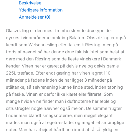
Beskrivelse
Yderligere information
Anmeldelser (0)
Olaszrizling er den mest fremherskende druetype der
dyrkes i vinområderne omkring Balaton. Olaszrizling er også
kendt som Welschriesling eller Italiensk Riesling, men på
trods af navnet så har denne drue faktisk intet som helst at
gøre med den Riesling som de fleste vinelskere i Danmark
kender. Vinen her er gæret på delvis nye og delvis gamle
225L træfade. Efter endt gæring har vinen lagret i 10
måneder på fadene inden de har ligget 3 måneder på
ståltanke, så selvrensning kunne finde sted, inden tapning
på flaske. Vinen er derfor ikke klaret eller filtreret. Som
mange hvide vine finder man i duftnoterne her æble og
citrusfrugter nogle nævner også melon. De samme frugter
finder man blandt smagsnoterne, men meget elegant
mødes man også af egetræsfadet og meget let smøragtige
noter. Man har arbejdet hårdt hen imod at få så fyldig en