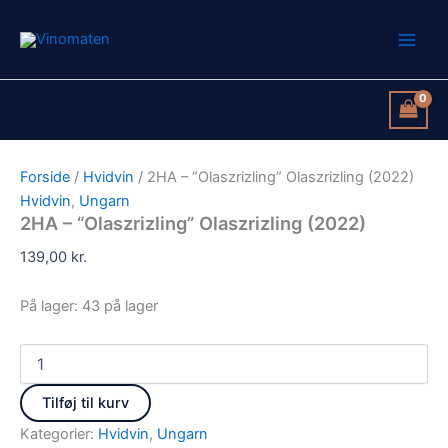
2HA
Gå
-
til
"Olaszrizling"
indholdet
Olaszrizling
(2022)
antal
Forside
/
Hvidvin
/ 2HA – “Olaszrizling” Olaszrizling (2022)
Hvidvin
,
Ungarn
2HA – “Olaszrizling” Olaszrizling (2022)
139,00
kr.
På lager:
43 på lager
Tilføj til kurv
Kategorier:
Hvidvin
,
Ungarn