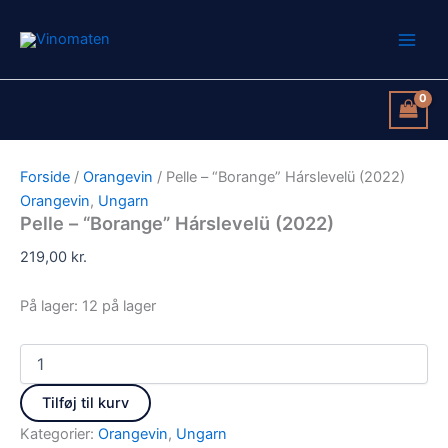
Pelle
Gå
-
til
"Borange"
indholdet
Hárslevelü
(2022)
antal
Forside
/
Orangevin
/ Pelle – “Borange” Hárslevelü (2022)
Orangevin
,
Ungarn
Pelle – “Borange” Hárslevelü (2022)
219,00
kr.
På lager:
12 på lager
Tilføj til kurv
Kategorier:
Orangevin
,
Ungarn