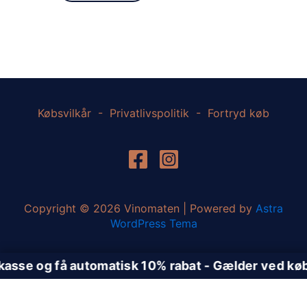
Købsvilkår
-
Privatlivspolitik
-
Fortryd køb
Copyright © 2026 Vinomaten | Powered by
Astra
WordPress Tema
Vælg et Afhentningssted