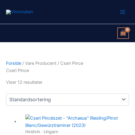
Gå
til
indholdet
Forside
/ Vare Producent / Cseri Pince
Cseri Pince
Viser 12 resultater
Hvidvin · Ungarn