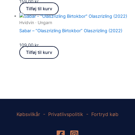
159,00
kr.
Tilføj til kurv
Hvidvin · Ungarn
Sabar – “Olaszrizling Birtokbor” Olaszrizling (2022)
109,00
kr.
Tilføj til kurv
Købsvilkår
-
Privatlivspolitik
-
Fortryd køb