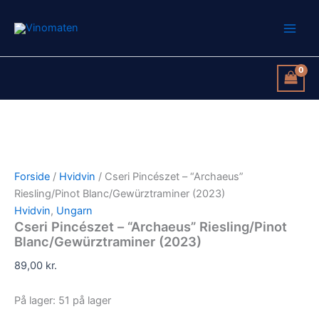
Cseri
Gå
Pincészet
til
-
indholdet
"Archaeus"
Riesling/Pinot
Blanc/Gewürztraminer
(2023)
antal
Forside
/
Hvidvin
/ Cseri Pincészet – “Archaeus”
Riesling/Pinot Blanc/Gewürztraminer (2023)
Hvidvin
,
Ungarn
Cseri Pincészet – “Archaeus” Riesling/Pinot
Blanc/Gewürztraminer (2023)
89,00
kr.
På lager:
51 på lager