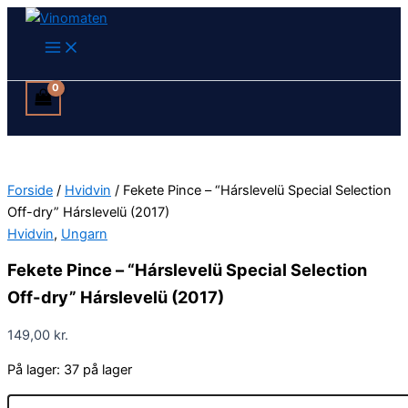
Fekete
Gå
Pince
til
-
indholdet
"Hárslevelü
Special
Selection
Off-
dry"
Hárslevelü
(2017)
antal
Forside
/
Hvidvin
/ Fekete Pince – “Hárslevelü Special Selection
Off-dry” Hárslevelü (2017)
Hvidvin
,
Ungarn
Fekete Pince – “Hárslevelü Special Selection
Off-dry” Hárslevelü (2017)
149,00
kr.
På lager:
37 på lager