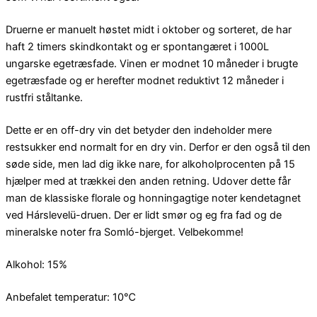
Druerne er manuelt høstet midt i oktober og sorteret, de har
haft 2 timers skindkontakt og er spontangæret i 1000L
ungarske egetræsfade. Vinen er modnet 10 måneder i brugte
egetræsfade og er herefter modnet reduktivt 12 måneder i
rustfri ståltanke.
Dette er en off-dry vin det betyder den indeholder mere
restsukker end normalt for en dry vin. Derfor er den også til den
søde side, men lad dig ikke nare, for alkoholprocenten på 15
hjælper med at trækkei den anden retning. Udover dette får
man de klassiske florale og honningagtige noter kendetagnet
ved Hárslevelü-druen. Der er lidt smør og eg fra fad og de
mineralske noter fra Somló-bjerget. Velbekomme!
Alkohol: 15%
Anbefalet temperatur: 10℃