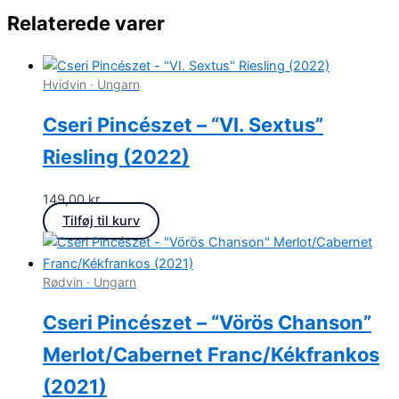
Relaterede varer
Hvidvin · Ungarn
Cseri Pincészet – “VI. Sextus”
Riesling (2022)
149,00
kr.
Tilføj til kurv
Rødvin · Ungarn
Cseri Pincészet – “Vörös Chanson”
Merlot/Cabernet Franc/Kékfrankos
(2021)