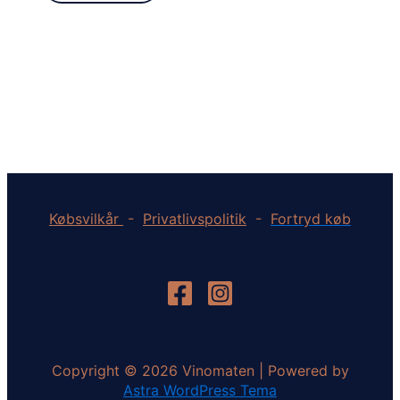
Købsvilkår
-
Privatlivspolitik
-
Fortryd køb
Copyright © 2026 Vinomaten | Powered by
Astra WordPress Tema