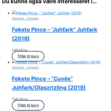
Du kunne også være interesseret i…
Hvidvin · Ungarn
Fekete Pince – “Juhfark” Juhfark
(2019)
149,00
kr.
Tilføj til kurv
Hvidvin · Ungarn
Fekete Pince – “Cuvée”
Juhfark/Olaszrizling (2019)
159,00
kr.
Tilføj til kurv