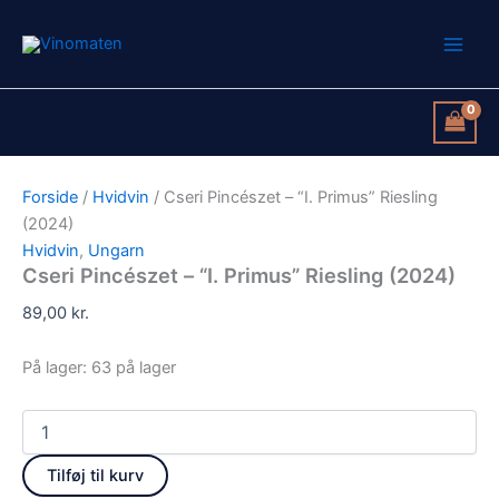
Cseri
Gå
Pincészet
til
-
indholdet
"I.
Primus"
Riesling
(2024)
antal
Forside
/
Hvidvin
/ Cseri Pincészet – “I. Primus” Riesling
(2024)
Hvidvin
,
Ungarn
Cseri Pincészet – “I. Primus” Riesling (2024)
89,00
kr.
På lager:
63 på lager
Tilføj til kurv