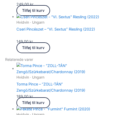
249,00
kr.
Tilføj til kurv
Hvidvin · Ungarn
Cseri Pincészet – “VI. Sextus” Riesling (2022)
149,00
kr.
Tilføj til kurv
Relaterede varer
Hvidvin · Ungarn
Torma Pince – “ZOLL-TÁN”
Zengö/Szürkebarat/Chardonnay (2019)
189,00
kr.
Tilføj til kurv
Hvidvin · Ungarn