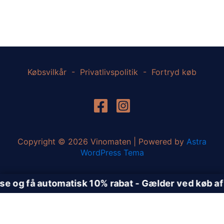
Købsvilkår
-
Privatlivspolitik
-
Fortryd køb
Copyright © 2026 Vinomaten | Powered by
Astra
WordPress Tema
Vælg et Afhentningssted
Vælg