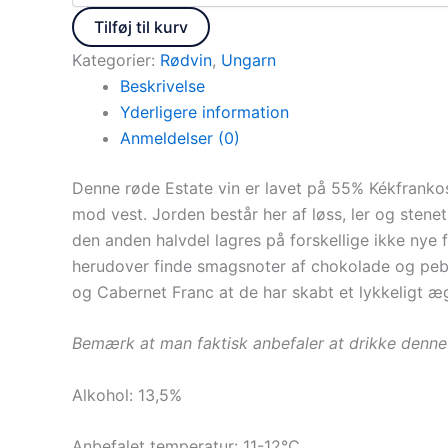
Tilføj til kurv
Kategorier:
Rødvin
,
Ungarn
Beskrivelse
Yderligere information
Anmeldelser (0)
Denne røde Estate vin er lavet på 55% Kékfranko
mod vest. Jorden består her af løss, ler og stenet
den anden halvdel lagres på forskellige ikke ny
herudover finde smagsnoter af chokolade og peb
og Cabernet Franc at de har skabt et lykkeligt æ
Bemærk at man faktisk anbefaler at drikke denne
Alkohol: 13,5%
Anbefalet temperatur: 11-12℃