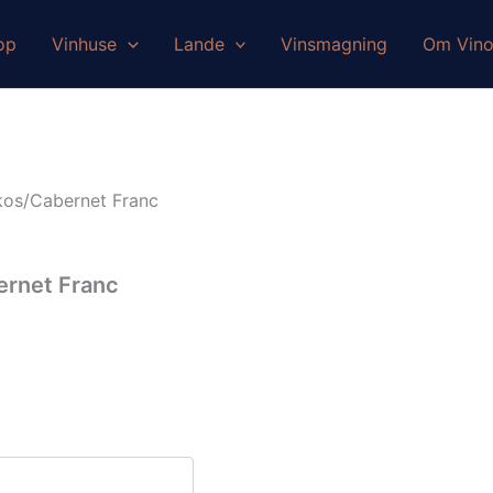
op
Vinhuse
Lande
Vinsmagning
Om Vin
nkos/Cabernet Franc
ernet Franc