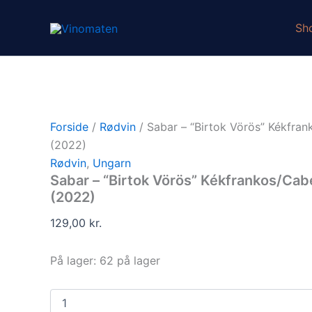
Sabar
Gå
-
til
Sh
"Birtok
indholdet
Vörös"
Kékfrankos/Cabernet
Franc
(2022)
antal
Forside
/
Rødvin
/ Sabar – “Birtok Vörös” Kékfra
(2022)
Rødvin
,
Ungarn
Sabar – “Birtok Vörös” Kékfrankos/Cab
(2022)
129,00
kr.
På lager:
62 på lager