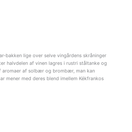
r-bakken lige over selve vingårdens skråninger
r halvdelen af vinen lagres i rustri ståltanke og
 af aromaer af solbær og brombær, man kan
bar mener med deres blend imellem Kékfrankos