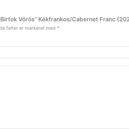
 “Birtok Vörös” Kékfrankos/Cabernet Franc (20
e felter er markeret med
*