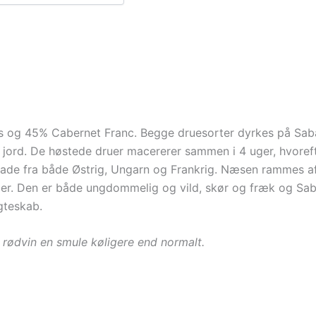
s og 45% Cabernet Franc. Begge druesorter dyrkes på Saba
 jord. De høstede druer macererer sammen i 4 uger, hvorefte
e fade fra både Østrig, Ungarn og Frankrig. Næsen rammes
er. Den er både ungdommelig og vild, skør og fræk og Sa
gteskab.
 rødvin en smule køligere end normalt.