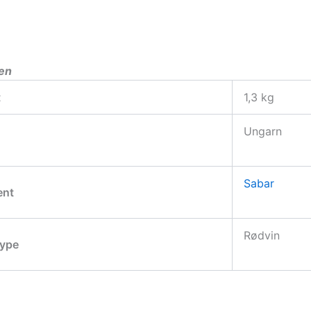
den
t
1,3 kg
Ungarn
Sabar
ent
Rødvin
type