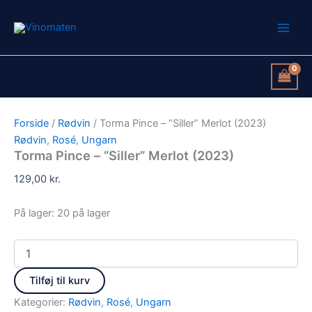
Torma
Gå
Pince
til
-
indholdet
"Siller"
Merlot
(2023)
antal
Forside
/
Rødvin
/ Torma Pince – “Siller” Merlot (2023)
Rødvin
,
Rosé
,
Ungarn
Torma Pince – “Siller” Merlot (2023)
129,00
kr.
På lager:
20 på lager
Tilføj til kurv
Kategorier:
Rødvin
,
Rosé
,
Ungarn