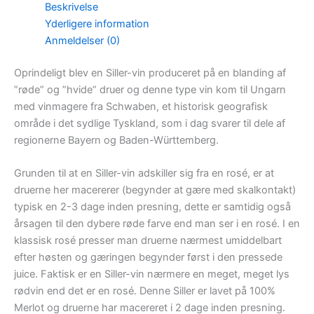
Beskrivelse
Yderligere information
Anmeldelser (0)
Oprindeligt blev en Siller-vin produceret på en blanding af
”røde” og ”hvide” druer og denne type vin kom til Ungarn
med vinmagere fra Schwaben, et historisk geografisk
område i det sydlige Tyskland, som i dag svarer til dele af
regionerne Bayern og Baden-Württemberg.
Grunden til at en Siller-vin adskiller sig fra en rosé, er at
druerne her macererer (begynder at gære med skalkontakt)
typisk en 2-3 dage inden presning, dette er samtidig også
årsagen til den dybere røde farve end man ser i en rosé. I en
klassisk rosé presser man druerne nærmest umiddelbart
efter høsten og gæringen begynder først i den pressede
juice. Faktisk er en Siller-vin nærmere en meget, meget lys
rødvin end det er en rosé. Denne Siller er lavet på 100%
Merlot og druerne har macereret i 2 dage inden presning.