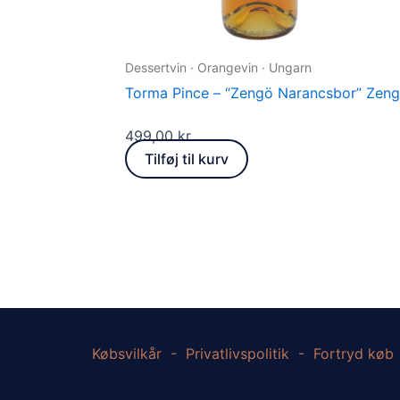
Dessertvin · Orangevin · Ungarn
Torma Pince – “Zengö Narancsbor” Zeng
499,00
kr.
Tilføj til kurv
Købsvilkår
-
Privatlivspolitik
-
Fortryd køb