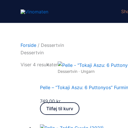
Gå
til
Sh
indholdet
Forside
/ Dessertvin
Dessertvin
Viser 4 resultater
Dessertvin · Ungarn
Pelle – “Tokaji Aszu: 6 Puttonyos” Furmi
749,00
kr.
Tilføj til kurv