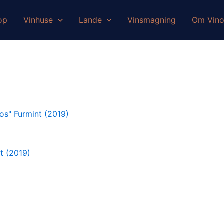
op
Vinhuse
Lande
Vinsmagning
Om Vin
nt (2019)