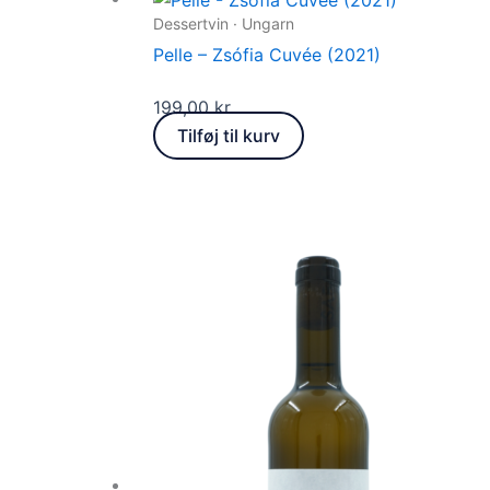
Dessertvin · Ungarn
Pelle – Zsófia Cuvée (2021)
199,00
kr.
Tilføj til kurv