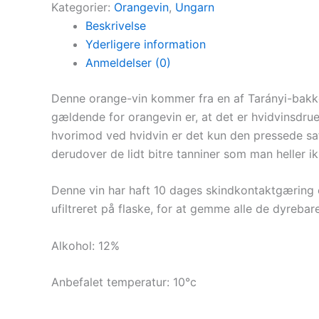
Kategorier:
Orangevin
,
Ungarn
Beskrivelse
Yderligere information
Anmeldelser (0)
Denne
orange-
vin kommer fra en af
Tarányi-
bakk
gældende for orangevin er, at det er hvidvinsdru
hvorimod ved hvidvin er det kun den pressede saf
derudover de lidt bitre tanniner som man heller ik
Denne vin har haft
10 dages
skind
kontaktgæring
ufiltreret på flaske, for at gemme alle de dyrebar
Alkohol: 12%
Anbefalet temperatur: 10°c