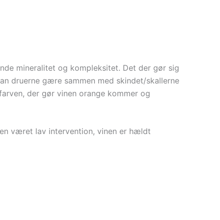
nde mineralitet og kompleksitet.
Det der gør sig
r man druerne gære sammen med skindet/skallerne
t farven, der gør vinen orange kommer og
sen været
l
av intervention,
vinen er hældt