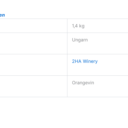
den
1,4 kg
Ungarn
2HA Winery
Orangevin