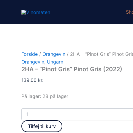
2HA
Gå
-
til
Sh
"Pinot
indholdet
Gris"
Pinot
Gris
(2022)
antal
Forside
/
Orangevin
/ 2HA – “Pinot Gris” Pinot Gr
Orangevin
,
Ungarn
2HA – “Pinot Gris” Pinot Gris (2022)
139,00
kr.
På lager:
28 på lager
Tilføj til kurv