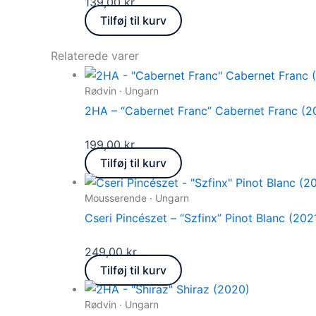
139,00
kr.
Tilføj til kurv
Relaterede varer
Rødvin · Ungarn
2HA – “Cabernet Franc” Cabernet Franc (2
199,00
kr.
Tilføj til kurv
Mousserende · Ungarn
Cseri Pincészet – “Szfinx” Pinot Blanc (202
249,00
kr.
Tilføj til kurv
Rødvin · Ungarn