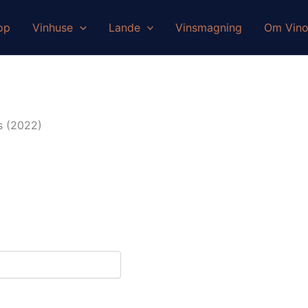
op
Vinhuse
Lande
Vinsmagning
Om Vin
is (2022)