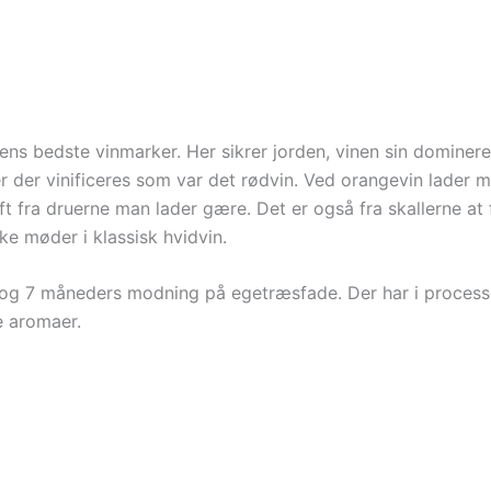
ens bedste vinmarker. Her sikrer jorden,
vinen
sin dominere
er der vinificeres som var det rødvin. Ved orangevin lade
t fra druerne man lader gære. Det er også fra skallerne a
ke møder i klassisk hvidvin.
 og 7 måneders modning på egetræsfade.
Der har i proces
e aromaer.